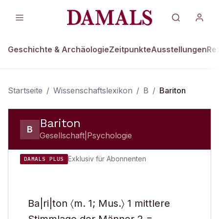
Geschichte & Archäologie
Zeitpunkte
Ausstellungen
Re
Startseite
/
Wissenschaftslexikon
/
B
/
Bariton
Bariton
B
Gesellschaft|Psychologie
Exklusiv für Abonnenten
DAMALS PLUS
Ba|ri|ton 〈m. 1; Mus.〉 1 mittlere