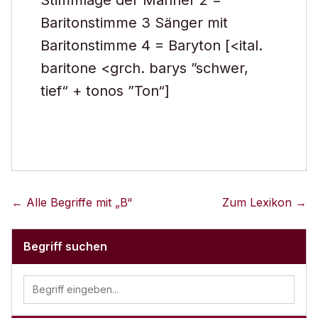
Stimmlage der Männer 2 =
Baritonstimme 3 Sänger mit
Baritonstimme 4 = Baryton [<ital.
baritone <grch. barys ”schwer,
tief“ + tonos ”Ton“]
← Alle Begriffe mit „
B
“
Zum Lexikon →
Begriff suchen