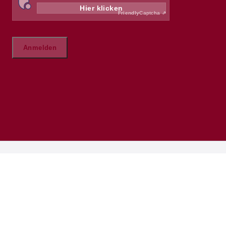
LESERSERVICE
Probeabo
DAMALS Marktplatz
HEFTE