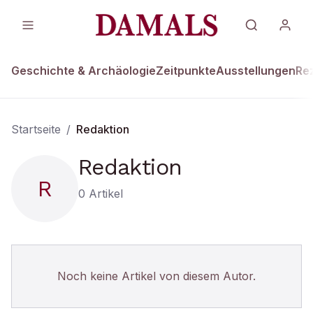
Geschichte & Archäologie
Zeitpunkte
Ausstellungen
Re
Startseite
/
Redaktion
Redaktion
R
0
Artikel
Noch keine Artikel von diesem Autor.