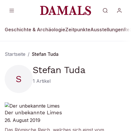
Geschichte & Archäologie
Zeitpunkte
Ausstellungen
Re
Startseite
/
Stefan Tuda
Stefan Tuda
S
1
Artikel
Der unbekannte Limes
26. August 2019
Das Römische Reich, welches sich einst vom