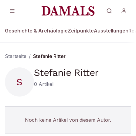
Geschichte & Archäologie
Zeitpunkte
Ausstellungen
Re
Startseite
/
Stefanie Ritter
Stefanie Ritter
S
0
Artikel
Noch keine Artikel von diesem Autor.