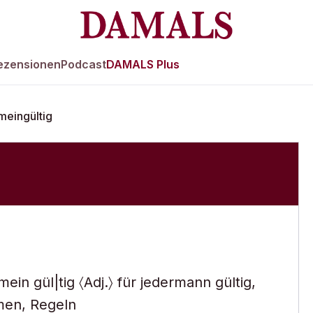
ezensionen
Podcast
DAMALS Plus
meingültig
mein gül|tig 〈Adj.〉 für jedermann gültig,
rmen, Regeln