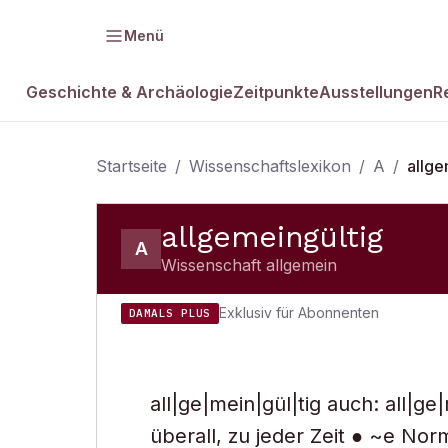
Menü
Geschichte & Archäologie
Zeitpunkte
Ausstellungen
R
Startseite
/
Wissenschaftslexikon
/
A
/
allge
allgemeingültig
A
Wissenschaft allgemein
Exklusiv für Abonnenten
DAMALS PLUS
all|ge|mein|gül|tig auch: all|ge|
überall, zu jeder Zeit ● ~e No