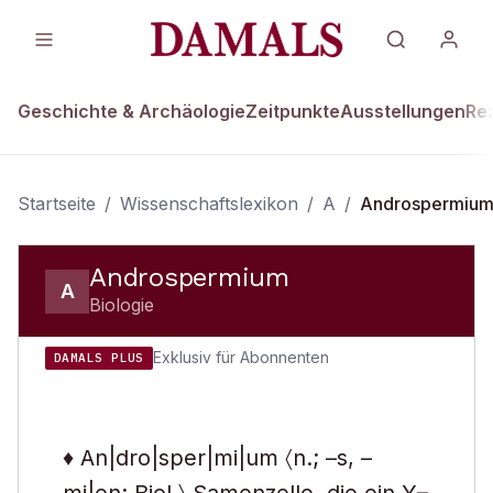
Geschichte & Archäologie
Zeitpunkte
Ausstellungen
Re
Startseite
/
Wissenschaftslexikon
/
A
/
Androspermiu
Androspermium
A
Biologie
Exklusiv für Abonnenten
DAMALS PLUS
♦ An|dro|sper|mi|um 〈n.; –s, –