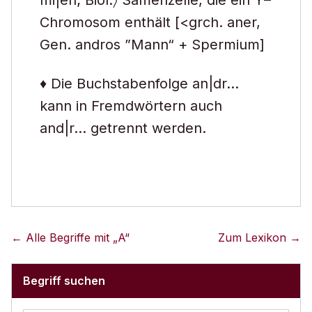
mi|en; Biol.〉 Samenzelle, die ein Y–
Chromosom enthält [<grch. aner,
Gen. andros ”Mann“ + Spermium]
♦ Die Buchstabenfolge an|dr…
kann in Fremdwörtern auch
and|r… getrennt werden.
← Alle Begriffe mit „
A
“
Zum Lexikon →
Begriff suchen