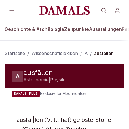
Geschichte & Archäologie
Zeitpunkte
Ausstellungen
Re
Startseite
/
Wissenschaftslexikon
/
A
/
ausfällen
ausfällen
A
Astronomie|Physik
Exklusiv für Abonnenten
DAMALS PLUS
ausfäl|len 〈V. t.; hat〉 gelöste Stoffe