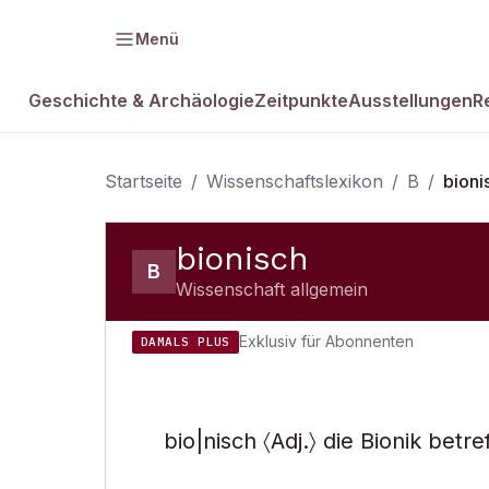
Menü
Geschichte & Archäologie
Zeitpunkte
Ausstellungen
R
Startseite
/
Wissenschaftslexikon
/
B
/
bioni
bionisch
B
Wissenschaft allgemein
Exklusiv für Abonnenten
DAMALS PLUS
bio|nisch 〈Adj.〉 die Bionik betre