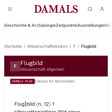
Geschichte & Archäologie
Zeitpunkte
Ausstellungen
Re
Startseite
/
Wissenschaftslexikon
/
F
/
Flugbild
Flugbild
F
Wissenschaft allgemein
Exklusiv für Abonnenten
DAMALS PLUS
Flug|bild 〈n. 12〉 1