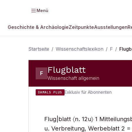
Menü
Geschichte & Archäologie
Zeitpunkte
Ausstellungen
R
Startseite
/
Wissenschaftslexikon
/
F
/
Flugb
Flugblatt
F
Wissenschaft allgemein
Exklusiv für Abonnenten
DAMALS PLUS
Flug|blatt 〈n. 12u〉 1 Mitteilung
u. Verbreitung, Werbeblatt 2 = 