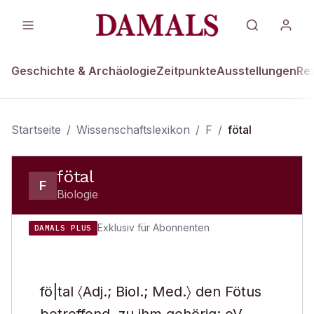
Geschichte & Archäologie
Zeitpunkte
Ausstellungen
Re
Startseite
/
Wissenschaftslexikon
/
F
/
fötal
fötal
F
Biologie
Exklusiv für Abonnenten
DAMALS PLUS
fö|tal 〈Adj.; Biol.; Med.〉 den Fötus