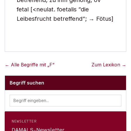
betreffend, zu ihm gehörig; oV
fetal [<neulat. foetalis ”die
Leibesfrucht betreffend“; → Fötus]
← Alle Begriffe mit „
F
“
Zum Lexikon →
Begriff suchen
NEWSLETTER
DAMALS-Newsletter