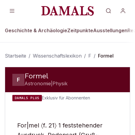
Geschichte & Archäologie
Zeitpunkte
Ausstellungen
Re
Startseite
/
Wissenschaftslexikon
/
F
/
Formel
Formel
F
Astronomie|Physik
Exklusiv für Abonnenten
DAMALS PLUS
For|mel 〈f. 21〉 1 feststehender