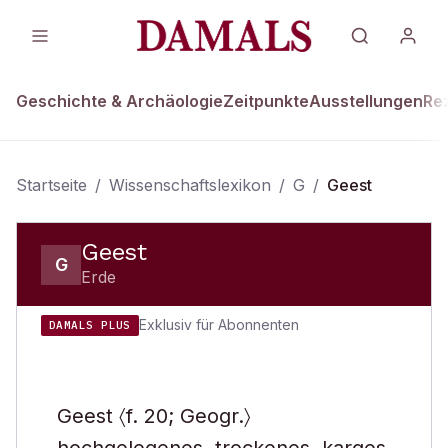
Geschichte & Archäologie
Zeitpunkte
Ausstellungen
Re
Startseite
/
Wissenschaftslexikon
/
G
/
Geest
Geest
G
Erde
Exklusiv für Abonnenten
DAMALS PLUS
Geest 〈f. 20; Geogr.〉