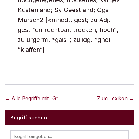
hochgelegenes, trockenes, karges
Küstenland; Sy Geestland; Ggs
Marsch2 [<mnddt. gest; zu Adj.
gest ”unfruchtbar, trocken, hoch“;
zu urgerm. *gais–; zu idg. *ghei–
”klaffen“]
← Alle Begriffe mit „
G
“
Zum Lexikon →
Begriff suchen