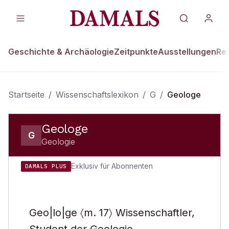
Geschichte & Archäologie
Zeitpunkte
Ausstellungen
Re
Startseite
/
Wissenschaftslexikon
/
G
/
Geologe
Geologe
G
Geologie
Exklusiv für Abonnenten
DAMALS PLUS
Geo|lo|ge 〈m. 17〉 Wissenschaftler,