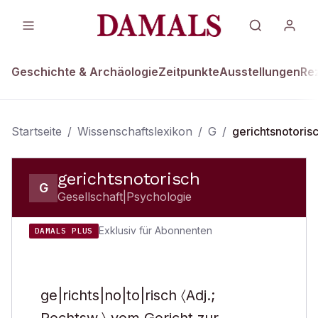
Geschichte & Archäologie
Zeitpunkte
Ausstellungen
Re
Startseite
/
Wissenschaftslexikon
/
G
/
gerichtsnotoris
gerichtsnotorisch
G
Gesellschaft|Psychologie
Exklusiv für Abonnenten
DAMALS PLUS
ge|richts|no|to|risch 〈Adj.;