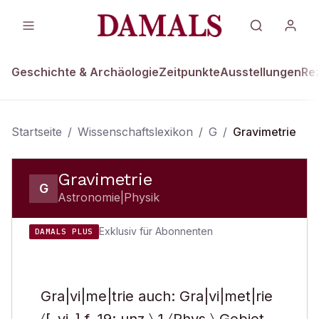
Geschichte & Archäologie
Zeitpunkte
Ausstellungen
Re
Startseite
/
Wissenschaftslexikon
/
G
/
Gravimetrie
Gravimetrie
G
Astronomie|Physik
Exklusiv für Abonnenten
DAMALS PLUS
Gra|vi|me|trie auch: Gra|vi|met|rie