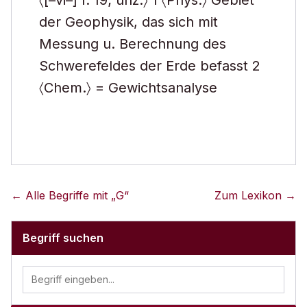
〈[–vi–] f. 19; unz.〉 1 〈Phys.〉 Gebiet
der Geophysik, das sich mit
Messung u. Berechnung des
Schwerefeldes der Erde befasst 2
〈Chem.〉 = Gewichtsanalyse
← Alle Begriffe mit „
G
“
Zum Lexikon →
Begriff suchen