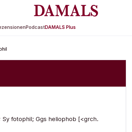
ezensionen
Podcast
DAMALS Plus
phil
; Sy fotophil; Ggs heliophob [<grch.