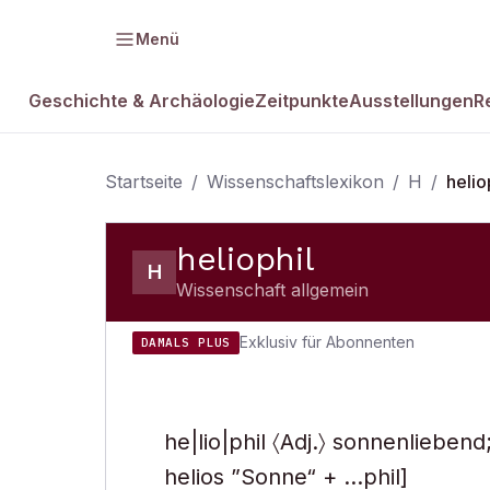
Menü
Geschichte & Archäologie
Zeitpunkte
Ausstellungen
R
Startseite
/
Wissenschaftslexikon
/
H
/
helio
heliophil
H
Wissenschaft allgemein
Exklusiv für Abonnenten
DAMALS PLUS
he|lio|phil 〈Adj.〉 sonnenliebend
helios ”Sonne“ + …phil]