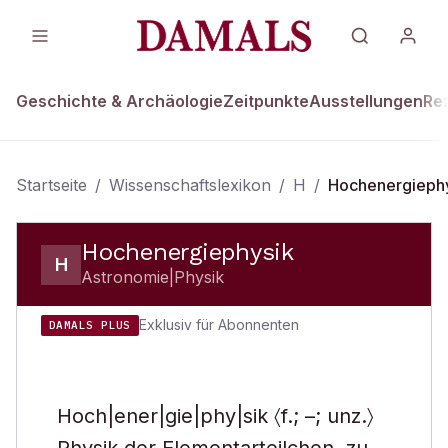
Geschichte & Archäologie
Zeitpunkte
Ausstellungen
Re
Startseite
/
Wissenschaftslexikon
/
H
/
Hochenergieph
Hochenergiephysik
H
Astronomie|Physik
Exklusiv für Abonnenten
DAMALS PLUS
Hoch|ener|gie|phy|sik 〈f.; –; unz.〉