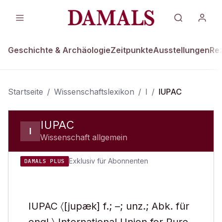
Geschichte & Archäologie
Zeitpunkte
Ausstellungen
Re
Startseite
/
Wissenschaftslexikon
/
I
/
IUPAC
IUPAC
I
Wissenschaft allgemein
Exklusiv für Abonnenten
DAMALS PLUS
IUPAC 〈[jupæk] f.; –; unz.; Abk. für