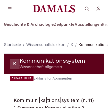
Geschichte & Archäologie
Zeitpunkte
Ausstellungen
Re
Startseite
/
Wissenschaftslexikon
/
K
/
Kommunikation
Kommunikationssystem
K
Wissenschaft allgemein
Exklusiv für Abonnenten
DAMALS PLUS
Kom|mu|ni|ka|ti|ons|sys|tem 〈n. 11〉