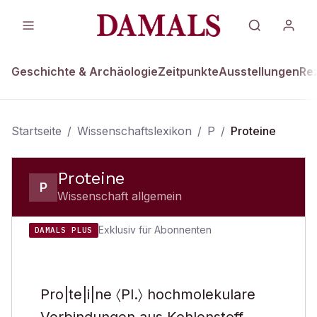
Geschichte & Archäologie
Zeitpunkte
Ausstellungen
Re
Startseite
/
Wissenschaftslexikon
/
P
/
Proteine
Proteine
P
Wissenschaft allgemein
Exklusiv für Abonnenten
DAMALS PLUS
Pro|te|i|ne 〈Pl.〉 hochmolekulare