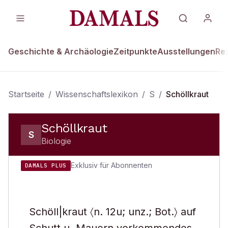
Geschichte & Archäologie
Zeitpunkte
Ausstellungen
Re
Startseite
/
Wissenschaftslexikon
/
S
/
Schöllkraut
Schöllkraut
S
Biologie
Exklusiv für Abonnenten
DAMALS PLUS
Schöll|kraut 〈n. 12u; unz.; Bot.〉 auf