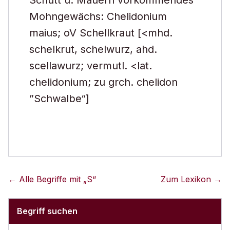
Schutt u. Mauern vorkommendes
Mohngewächs: Chelidonium
maius; oV Schellkraut [<mhd.
schelkrut, schelwurz, ahd.
scellawurz; vermutl. <lat.
chelidonium; zu grch. chelidon
”Schwalbe“]
← Alle Begriffe mit „
S
“
Zum Lexikon →
Begriff suchen