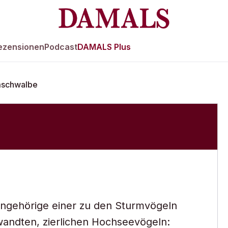
ezensionen
Podcast
DAMALS Plus
mschwalbe
 Angehörige einer zu den Sturmvögeln
wandten, zierlichen Hochseevögeln: