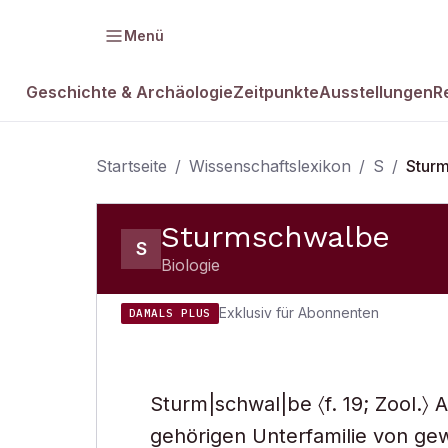
Menü
Geschichte & Archäologie
Zeitpunkte
Ausstellungen
R
Startseite
/
Wissenschaftslexikon
/
S
/
Stur
Sturmschwalbe
S
Biologie
Exklusiv für Abonnenten
DAMALS PLUS
Sturm|schwal|be 〈f. 19; Zool.〉
gehörigen Unterfamilie von ge