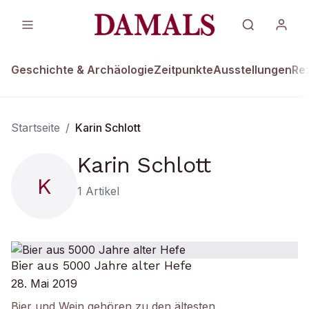
Geschichte & Archäologie
Zeitpunkte
Ausstellungen
Re
Startseite
/
Karin Schlott
Karin Schlott
K
1
Artikel
Bier aus 5000 Jahre alter Hefe
28. Mai 2019
Bier und Wein gehören zu den ältesten