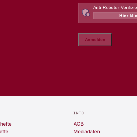
INFO
hefte
AGB
efte
Mediadaten