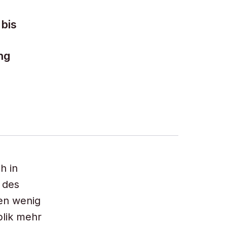
 bis
ng
h in
 des
en wenig
blik mehr