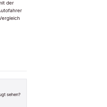
it der
Autofahrer
Vergleich
ugt sehen?