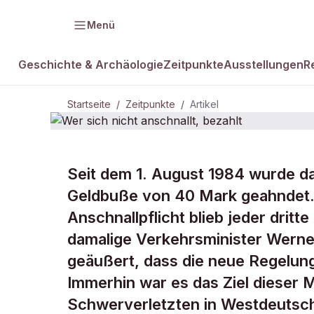
Menü
Geschichte & Archäologie
Zeitpunkte
Ausstellungen
R
Startseite
/
Zeitpunkte
/
Artikel
ZEITPUNKTE · 1. AUGUST 1984
Seit dem 1. August 1984 wurde da
Wer sich nic
Geldbuße von 40 Mark geahndet. 
Anschnallpflicht blieb jeder dritt
bezahlt
damalige Verkehrsminister Werner
geäußert, dass die neue Regelu
Immerhin war es das Ziel dieser 
Schwerverletzten in Westdeutsch