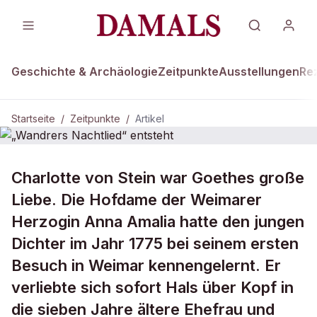
Geschichte & Archäologie
Zeitpunkte
Ausstellungen
Re
Startseite
/
Zeitpunkte
/
Artikel
ZEITPUNKTE · 12. FEBRUAR 1775
Charlotte von Stein war Goethes große
„Wandrers Nachtlied“ entsteht
Liebe. Die Hofdame der Weimarer
Herzogin Anna Amalia hatte den jungen
Dichter im Jahr 1775 bei seinem ersten
Besuch in Weimar kennengelernt. Er
verliebte sich sofort Hals über Kopf in
die sieben Jahre ältere Ehefrau und