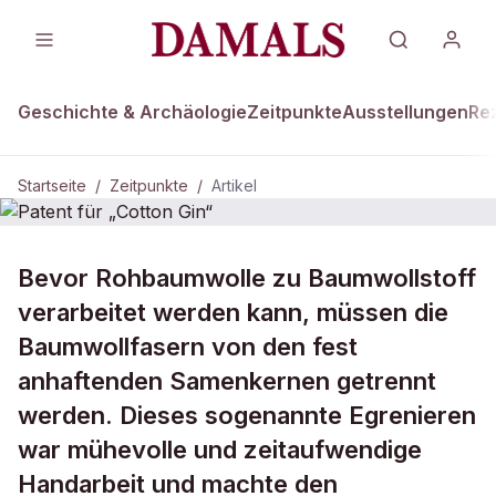
Geschichte & Archäologie
Zeitpunkte
Ausstellungen
Re
Startseite
/
Zeitpunkte
/
Artikel
ZEITPUNKTE · 14. MÄRZ 1794
Bevor Rohbaumwolle zu Baumwollstoff
Patent für „Cotton Gin“
verarbeitet werden kann, müssen die
Baumwollfasern von den fest
anhaftenden Samenkernen getrennt
werden. Dieses sogenannte Egrenieren
war mühevolle und zeitaufwendige
Handarbeit und machte den