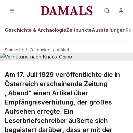
Geschichte & Archäologie
Zeitpunkte
Ausstellungen
Re
Startseite
/
Zeitpunkte
/
Artikel
ZEITPUNKTE · 17. JULI 1929
Am 17. Juli 1929 veröffentlichte die in
Verhütung nach Knaus-Ogino
Österreich erscheinende Zeitung
„Abend“ einen Artikel über
Empfängnisverhütung, der großes
Aufsehen erregte. Ein
Leserbriefschreiber äußerte sich
begeistert darüber, dass er mit der