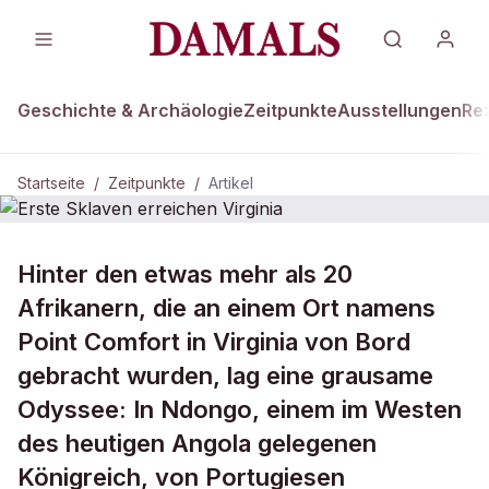
Geschichte & Archäologie
Zeitpunkte
Ausstellungen
Re
Startseite
/
Zeitpunkte
/
Artikel
ZEITPUNKTE · 20. AUGUST 1619
Hinter den etwas mehr als 20
Erste Sklaven erreichen Virginia
Afrikanern, die an einem Ort namens
Point Comfort in Virginia von Bord
gebracht wurden, lag eine grausame
Odyssee: In Ndongo, einem im Westen
des heutigen Angola gelegenen
Königreich, von Portugiesen