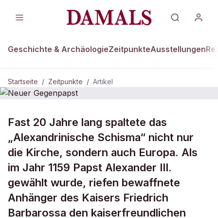
Geschichte & Archäologie
Zeitpunkte
Ausstellungen
Re
Startseite
/
Zeitpunkte
/
Artikel
ZEITPUNKTE · 22. APRIL 1159
Fast 20 Jahre lang spaltete das
Neuer Gegenpapst
„Alexandrinische Schisma“ nicht nur
die Kirche, sondern auch Europa. Als
im Jahr 1159 Papst Alexander III.
gewählt wurde, riefen bewaffnete
Anhänger des Kaisers Friedrich
Barbarossa den kaiserfreundlichen