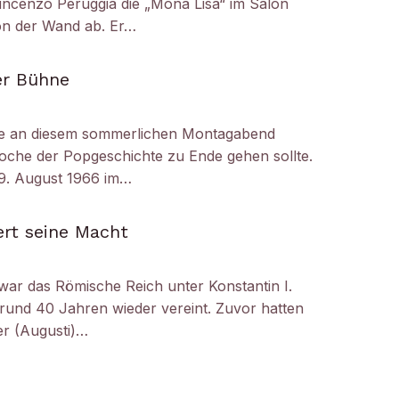
ncenzo Peruggia die „Mona Lisa“ im Salon
on der Wand ab. Er…
er Bühne
e an diesem sommerlichen Montagabend
oche der Popgeschichte zu Ende gehen sollte.
29. August 1966 im…
ert seine Macht
 war das Römische Reich unter Konstantin I.
 rund 40 Jahren wieder vereint. Zuvor hatten
er (Augusti)…