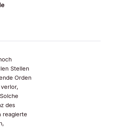
de
nnoch
len Stellen
sende Orden
verlor,
 Solche
nz des
 reagierte
n,