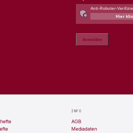
INFO
hefte
AGB
efte
Mediadaten