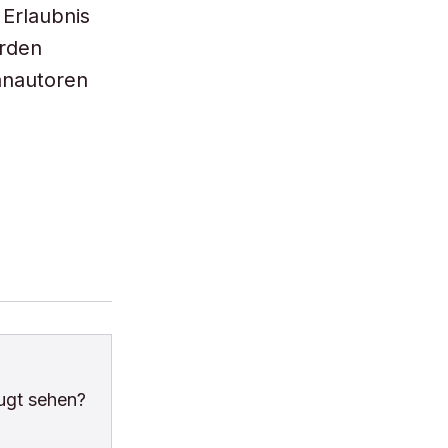
 Erlaubnis
orden
anautoren
ugt sehen?