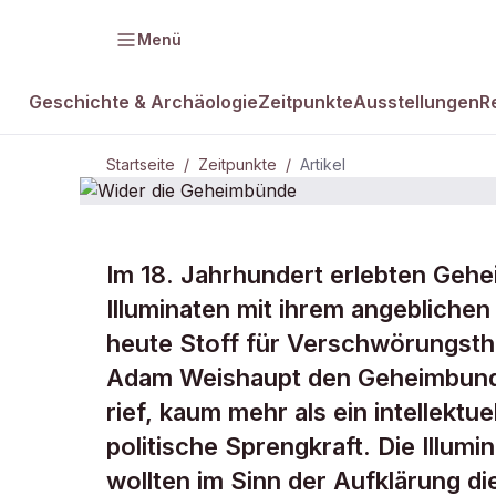
Menü
Geschichte & Archäologie
Zeitpunkte
Ausstellungen
R
Startseite
/
Zeitpunkte
/
Artikel
ZEITPUNKTE · 22. JUNI 1776
Im 18. Jahrhundert erlebten Gehe
Wider die
Illuminaten mit ihrem angeblichen
heute Stoff für Verschwörungsthe
Geheimbün
Adam Weishaupt den Geheimbund 1
rief, kaum mehr als ein intellekt
politische Sprengkraft. Die Illumi
wollten im Sinn der Aufklärung 