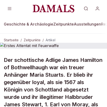
Geschichte & Archäologie
Zeitpunkte
Ausstellungen
Re
Startseite
/
Zeitpunkte
/
Artikel
ZEITPUNKTE · 23. JANUAR 1567
Der schottische Adlige James Hamilton
Erstes Attentat mit Feuerwaffe
of Bothwellhaugh war ein treuer
Anhänger Maria Stuarts. Er blieb ihr
gegenüber loyal, als sie 1567 als
Königin von Schottland abgesetzt
wurde und ihr illegitimer Halbbruder
James Stewart, 1. Earl von Moray, als