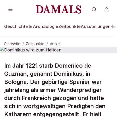
Geschichte & Archäologie
Zeitpunkte
Ausstellungen
Re
Startseite
/
Zeitpunkte
/
Artikel
ZEITPUNKTE · 3. JULI 1221
Im Jahr 1221 starb Domenico de
Dominikus wird zum Heiligen
Guzman, genannt Dominikus, in
Bologna. Der gebürtige Spanier war
jahrelang als armer Wanderprediger
durch Frankreich gezogen und hatte
sich in wortgewaltigen Predigten den
Katharern entgegengestellt. Er hielt