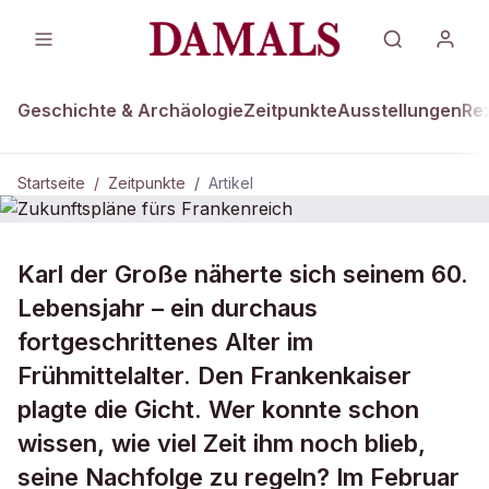
Geschichte & Archäologie
Zeitpunkte
Ausstellungen
Re
Startseite
/
Zeitpunkte
/
Artikel
ZEITPUNKTE · 6. FEBRUAR 806
Karl der Große näherte sich seinem 60.
Zukunftspläne fürs Frankenreich
Lebensjahr – ein durchaus
fortgeschrittenes Alter im
Frühmittelalter. Den Frankenkaiser
plagte die Gicht. Wer konnte schon
wissen, wie viel Zeit ihm noch blieb,
seine Nachfolge zu regeln? Im Februar