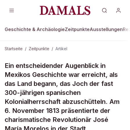
Geschichte & Archäologie
Zeitpunkte
Ausstellungen
Re
Startseite
/
Zeitpunkte
/
Artikel
ZEITPUNKTE · 6. NOVEMBER 1813
Ein entscheidender Augenblick in
Schritte in die Unabhängigkeit
Mexikos Geschichte war erreicht, als
das Land begann, das Joch der fast
300-jährigen spanischen
Kolonialherrschaft abzuschütteln. Am
6. November 1813 präsentierte der
charismatische Revolutionär José
María Morelos in der Stadt