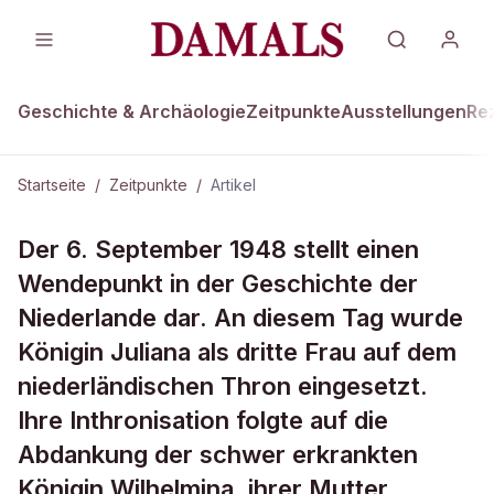
Geschichte & Archäologie
Zeitpunkte
Ausstellungen
Re
Startseite
/
Zeitpunkte
/
Artikel
ZEITPUNKTE · 6. SEPTEMBER 1948
Der 6. September 1948 stellt einen
Neue Ära in den Niederlanden
Wendepunkt in der Geschichte der
Niederlande dar. An diesem Tag wurde
Königin Juliana als dritte Frau auf dem
niederländischen Thron eingesetzt.
Ihre Inthronisation folgte auf die
Abdankung der schwer erkrankten
Königin Wilhelmina, ihrer Mutter.