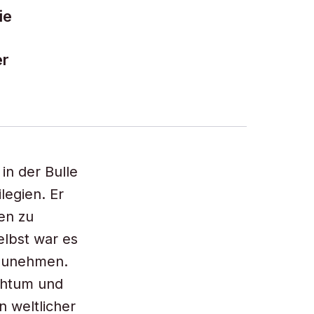
ie
er
 in der Bulle
legien. Er
en zu
lbst war es
nzunehmen.
chtum und
n weltlicher