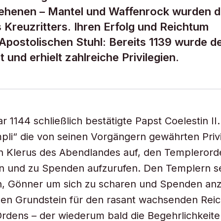
ehenen – Mantel und Waffenrock wurden d
 Kreuzritters. Ihren Erfolg und Reichtum
 Apostolischen Stuhl: Bereits 1139 wurde d
 und erhielt zahlreiche Privilegien.
 1144 schließlich bestätigte Papst Coelestin II.
mpli“ die von seinen Vorgängern gewährten Privi
n Klerus des Abendlandes auf, den Templerord
n und zu Spenden aufzurufen. Den Templern se
h, Gönner um sich zu scharen und Spenden a
den Grundstein für den rasant wachsenden Rei
Ordens – der wiederum bald die Begehrlichkeite