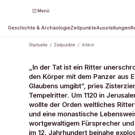
Menü
Geschichte & Archäologie
Zeitpunkte
Ausstellungen
R
Startseite
/
Zeitpunkte
/
Artikel
ZEITPUNKTE · 9. JANUAR 1120
„In der Tat ist ein Ritter unersch
Papst förder
den Körper mit dem Panzer aus E
Glaubens umgibt“, pries Zisterzie
Templerord
Tempelritter. Um 1120 in Jerusale
wollte der Orden weltliches Ritte
und eine monastische Lebensweis
wortgewaltigem Fürsprecher und 
im 12. Jahrhundert beinahe explos