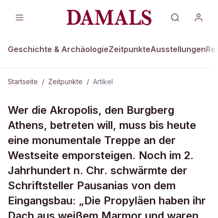
Geschichte & Archäologie
Zeitpunkte
Ausstellungen
Re
Startseite
/
Zeitpunkte
/
Artikel
ZEITPUNKTE · 480 V.CHR.
Wer die Akropolis, den Burgberg
Startschuss: Athener Propyläen
Athens, betreten will, muss bis heute
eine monumentale Treppe an der
Westseite emporsteigen. Noch im 2.
Jahrhundert n. Chr. schwärmte der
Schriftsteller Pausanias von dem
Eingangsbau: „Die Propyläen haben ihr
Dach aus weißem Marmor und waren