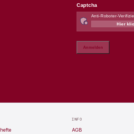
INFO
hefte
AGB