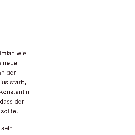
imian wie
n neue
an der
us starb,
Konstantin
 dass der
ollte.
 sein