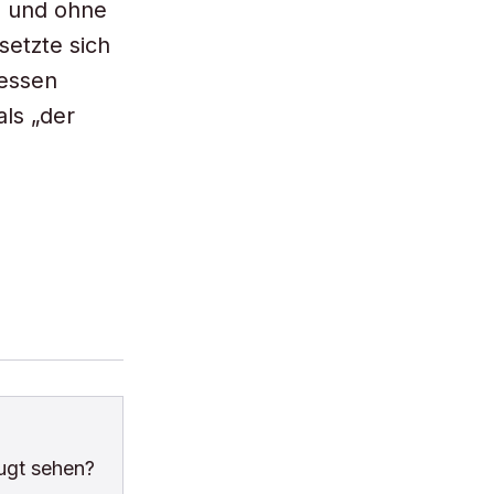
, und ohne
setzte sich
dessen
ls „der
ugt sehen?