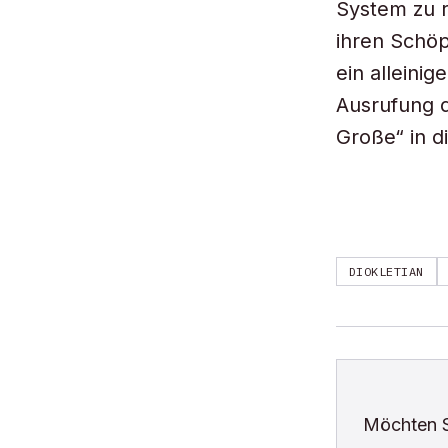
System zu r
ihren Schöp
ein alleini
Ausrufung d
Große“ in d
DIOKLETIAN
Möchten 