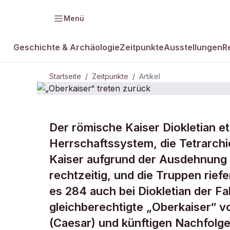
Menü
Geschichte & Archäologie
Zeitpunkte
Ausstellungen
R
Startseite
/
Zeitpunkte
/
Artikel
ZEITPUNKTE · 1. MAI
Der römische Kaiser Diokletian e
„Oberkaiser“
Herrschaftssystem, die Tetrarchie
Kaiser aufgrund der Ausdehnung 
zurück
rechtzeitig, und die Truppen rie
es 284 auch bei Diokletian der F
gleichberechtigte „Oberkaiser“ vo
(Caesar) und künftigen Nachfolge