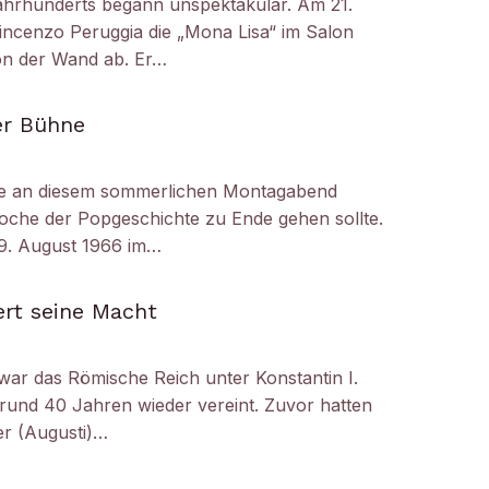
ahrhunderts begann unspektakulär. Am 21.
ncenzo Peruggia die „Mona Lisa“ im Salon
on der Wand ab. Er…
er Bühne
e an diesem sommerlichen Montagabend
oche der Popgeschichte zu Ende gehen sollte.
29. August 1966 im…
ert seine Macht
 war das Römische Reich unter Konstantin I.
 rund 40 Jahren wieder vereint. Zuvor hatten
er (Augusti)…