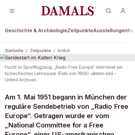
Geschichte & Archäologie
Zeitpunkte
Ausstellungen
Re
Startseite
/
Zeitpunkte
/
Artikel
Flucht im Sportflugzeug: „Radio Free Europe“ interviewt ein
ZEITPUNKTE · 1. MAI 1951
tschechisches Lehrerpaar (Foto von 1958). ullstein bild –
United Archives
Sendestart im Kalten Krieg
Am 1. Mai 1951 begann in München der
reguläre Sendebetrieb von „Radio Free
Europe“. Getragen wurde er vom
„National Committee for a Free
Europe“, einer US-amerikanischen