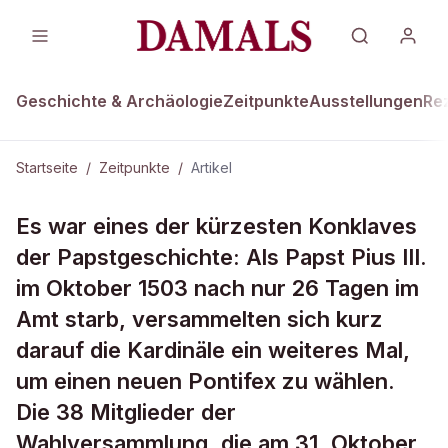
Geschichte & Archäologie
Zeitpunkte
Ausstellungen
Re
Startseite
/
Zeitpunkte
/
Artikel
ZEITPUNKTE · 1. NOVEMBER 1503
Es war eines der kürzesten Konklaves
Kunstsinniger Papst gewählt
der Papstgeschichte: Als Papst Pius III.
im Oktober 1503 nach nur 26 Tagen im
Amt starb, versammelten sich kurz
darauf die Kardinäle ein weiteres Mal,
um einen neuen Pontifex zu wählen.
Die 38 Mitglieder der
Wahlversammlung, die am 31. Oktober