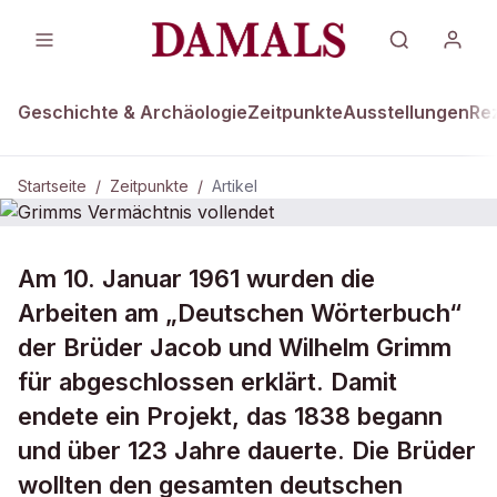
Geschichte & Archäologie
Zeitpunkte
Ausstellungen
Re
Startseite
/
Zeitpunkte
/
Artikel
ZEITPUNKTE · 10. JANUAR 1961
Am 10. Januar 1961 wurden die
Grimms Vermächtnis vollendet
Arbeiten am „Deutschen Wörterbuch“
der Brüder Jacob und Wilhelm Grimm
für abgeschlossen erklärt. Damit
endete ein Projekt, das 1838 begann
und über 123 Jahre dauerte. Die Brüder
wollten den gesamten deutschen