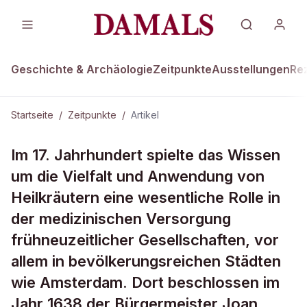
Geschichte & Archäologie
Zeitpunkte
Ausstellungen
Re
Startseite
/
Zeitpunkte
/
Artikel
ZEITPUNKTE · 12. NOVEMBER 1638
Im 17. Jahrhundert spielte das Wissen
Vielfältiger Arzneigarten
um die Vielfalt und Anwendung von
Heilkräutern eine wesentliche Rolle in
der medizinischen Versorgung
frühneuzeitlicher Gesellschaften, vor
allem in bevölkerungsreichen Städten
wie Amsterdam. Dort beschlossen im
Jahr 1638 der Bürgermeister Joan