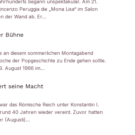
ahrhunderts begann unspektakulär. Am 21.
ncenzo Peruggia die „Mona Lisa“ im Salon
on der Wand ab. Er…
er Bühne
e an diesem sommerlichen Montagabend
oche der Popgeschichte zu Ende gehen sollte.
29. August 1966 im…
ert seine Macht
 war das Römische Reich unter Konstantin I.
 rund 40 Jahren wieder vereint. Zuvor hatten
er (Augusti)…