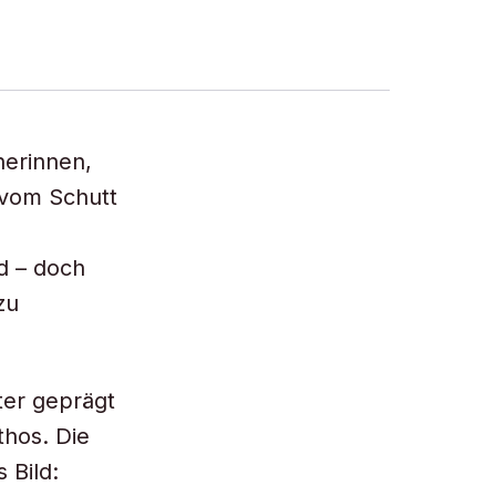
nerinnen,
 vom Schutt
d – doch
zu
ter geprägt
thos. Die
 Bild: