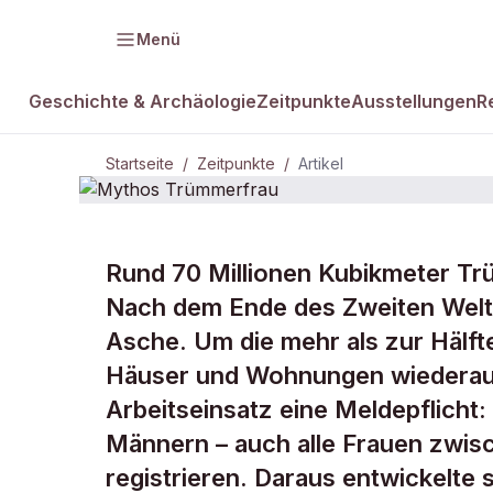
Menü
Geschichte & Archäologie
Zeitpunkte
Ausstellungen
R
Startseite
/
Zeitpunkte
/
Artikel
ZEITPUNKTE · 15. JUNI 1945
Rund 70 Millionen Kubikmeter T
Mythos
Nach dem Ende des Zweiten Weltkri
Asche. Um die mehr als zur Hälft
Trümmerfra
Häuser und Wohnungen wiederauf
Arbeitseinsatz eine Meldepflicht:
Männern – auch alle Frauen zwisc
registrieren. Daraus entwickelte 