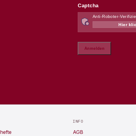
INFO
hefte
AGB