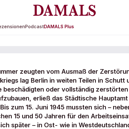
ezensionen
Podcast
DAMALS Plus
rümmer zeugten vom Ausmaß der Zerstöru
egs lag Berlin in weiten Teilen in Schutt 
e beschädigten oder vollständig zerstörten
u
zubauen, erließ das Städtische Hauptamt 
 Bis zum 15. Juni 1945 mussten sich – nebe
hen 15 und 50 Jahren für den Arbeitseinsa
sich später – in Ost- wie in Westdeutschlan