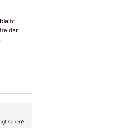
bleibt
äre der
.
ugt sehen?