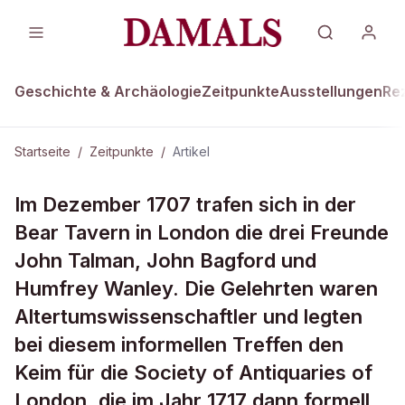
Geschichte & Archäologie
Zeitpunkte
Ausstellungen
Re
Startseite
/
Zeitpunkte
/
Artikel
ZEITPUNKTE · 16. DEZEMBER 1707
Im Dezember 1707 trafen sich in der
Gelehrte tun sich zusammen
Bear Tavern in London die drei Freunde
John Talman, John Bagford und
Humfrey Wanley. Die Gelehrten waren
Altertumswissenschaftler und legten
bei diesem informellen Treffen den
Keim für die Society of Antiquaries of
London, die im Jahr 1717 dann formell