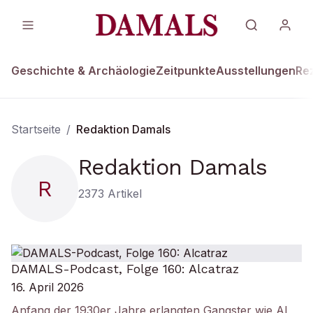
Geschichte & Archäologie
Zeitpunkte
Ausstellungen
Re
Startseite
/
Redaktion Damals
Redaktion Damals
R
2373
Artikel
DAMALS-Podcast, Folge 160: Alcatraz
16. April 2026
Anfang der 1930er Jahre erlangten Gangster wie Al