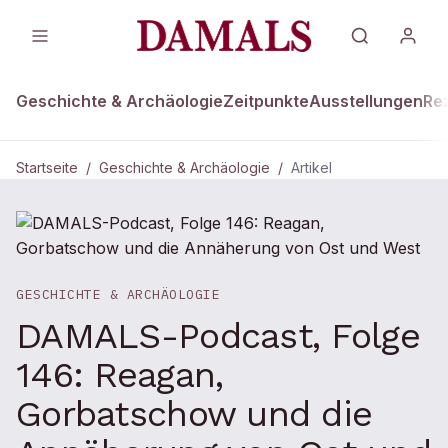
Geschichte & Archäologie
Zeitpunkte
Ausstellungen
Re
Startseite
/
Geschichte & Archäologie
/
Artikel
GESCHICHTE & ARCHÄOLOGIE
DAMALS-Podcast, Folge
146: Reagan,
Gorbatschow und die