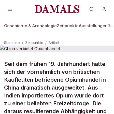
Geschichte & Archäologie
Zeitpunkte
Ausstellungen
Re
Startseite
/
Zeitpunkte
/
Artikel
ZEITPUNKTE · 18. MÄRZ 1839
Seit dem frühen 19. Jahrhundert hatte
China verbietet Opiumhandel
sich der vornehmlich von britischen
Kaufleuten betriebene Opiumhandel in
China dramatisch ausgeweitet. Aus
Indien importiertes Opium wurde dort
zu einer beliebten Freizeitdroge. Die
daraus resultierende Abhängigkeit und