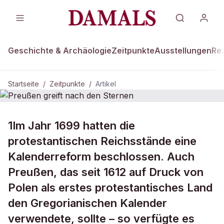
Geschichte & Archäologie
Zeitpunkte
Ausstellungen
Re
Startseite
/
Zeitpunkte
/
Artikel
ZEITPUNKTE · 19. JANUAR 1699
1Im Jahr 1699 hatten die
Preußen greift nach den Sternen
protestantischen Reichsstände eine
Kalenderreform beschlossen. Auch
Preußen, das seit 1612 auf Druck von
Polen als erstes protestantisches Land
den Gregorianischen Kalender
verwendete, sollte – so verfügte es